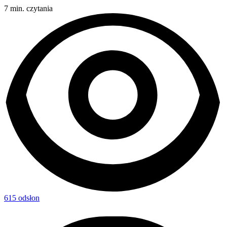
7 min. czytania
615
odsłon