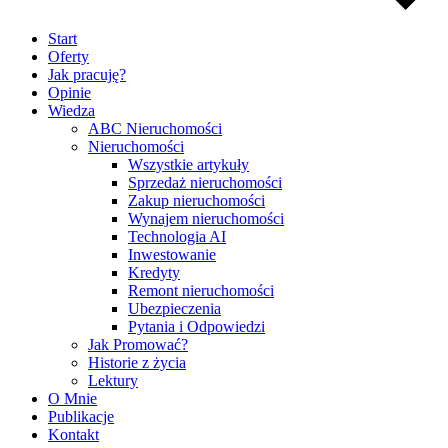
Start
Oferty
Jak pracuję?
Opinie
Wiedza
ABC Nieruchomości
Nieruchomości
Wszystkie artykuły
Sprzedaż nieruchomości
Zakup nieruchomości
Wynajem nieruchomości
Technologia AI
Inwestowanie
Kredyty
Remont nieruchomości
Ubezpieczenia
Pytania i Odpowiedzi
Jak Promować?
Historie z życia
Lektury
O Mnie
Publikacje
Kontakt