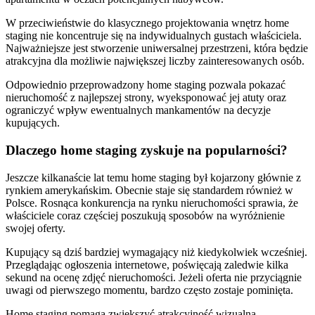
W przeciwieństwie do klasycznego projektowania wnętrz home
staging nie koncentruje się na indywidualnych gustach właściciela.
Najważniejsze jest stworzenie uniwersalnej przestrzeni, która będzie
atrakcyjna dla możliwie największej liczby zainteresowanych osób.
Odpowiednio przeprowadzony home staging pozwala pokazać
nieruchomość z najlepszej strony, wyeksponować jej atuty oraz
ograniczyć wpływ ewentualnych mankamentów na decyzje
kupujących.
Dlaczego home staging zyskuje na popularności?
Jeszcze kilkanaście lat temu home staging był kojarzony głównie z
rynkiem amerykańskim. Obecnie staje się standardem również w
Polsce. Rosnąca konkurencja na rynku nieruchomości sprawia, że
właściciele coraz częściej poszukują sposobów na wyróżnienie
swojej oferty.
Kupujący są dziś bardziej wymagający niż kiedykolwiek wcześniej.
Przeglądając ogłoszenia internetowe, poświęcają zaledwie kilka
sekund na ocenę zdjęć nieruchomości. Jeżeli oferta nie przyciągnie
uwagi od pierwszego momentu, bardzo często zostaje pominięta.
Home staging pomaga zwiększyć atrakcyjność wizualną