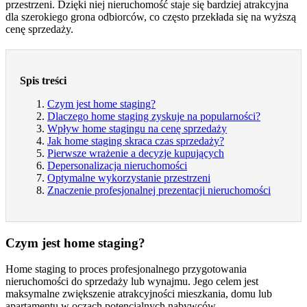
przestrzeni. Dzięki niej nieruchomość staje się bardziej atrakcyjna
dla szerokiego grona odbiorców, co często przekłada się na wyższą
cenę sprzedaży.
Spis treści
Czym jest home staging?
Dlaczego home staging zyskuje na popularności?
Wpływ home stagingu na cenę sprzedaży
Jak home staging skraca czas sprzedaży?
Pierwsze wrażenie a decyzje kupujących
Depersonalizacja nieruchomości
Optymalne wykorzystanie przestrzeni
Znaczenie profesjonalnej prezentacji nieruchomości
Czym jest home staging?
Home staging to proces profesjonalnego przygotowania
nieruchomości do sprzedaży lub wynajmu. Jego celem jest
maksymalne zwiększenie atrakcyjności mieszkania, domu lub
apartamentu w oczach potencjalnych nabywców.