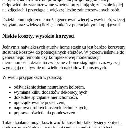
Odpowiednio zaaranżowane wnętrza prezentują się znacznie lepiej
na zdjęciach i przyciągają większą liczbę zainteresowanych osób.
Dzięki temu ogłoszenie może generować więcej wyświetleń, więcej
zapytań oraz większą liczbę spotkań z potencjalnymi kupującymi.
Niskie koszty, wysokie korzyści
Jednym z największych atutów home stagingu jest bardzo korzystny
stosunek kosztów do potencjalnych efektów. W przeciwieństwie do
generalnego remontu czy kompleksowej modernizacji
nieruchomości, działania związane z home stagingiem zazwyczaj
wymagają relatywnie niewielkich nakładów finansowych.
W wielu przypadkach wystarczą:
odświeżenie ścian neutralnym kolorem,
wymiana kilku dodatków dekoracyjnych,
dokładne sprzątanie nieruchomości,
uporządkowanie przestrzeni,
naprawa drobnych usterek technicznych,
poprawa oświetlenia pomieszczeń.
Takie działania mogą kosztować kilkaset lub kilka tysięcy złotych,
podczas gdy różnica w uzyskanej cenie sprzedaży często jest