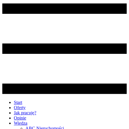
Start
Oferty
Jak pracuję?
Opinie
Wiedza
ABC Nieruchomości