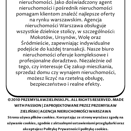
nieruchomości. Jako doświadczony agent
nieruchomości i pośrednik nieruchomości
pomagam klientom znaleźć najlepsze oferty
na rynku warszawskim. Agencja
nieruchomości Warszawa obsługuje
wszystkie dzielnice stolicy, w szczególności:
Mokotów, Ursynów, Wolę oraz
Śródmieście, zapewniając indywidualne
podejście do każdej transakcji. Nasze biuro
nieruchomości oferuje kompleksowe i
profesjonalne doradztwo. Niezależnie od
tego, czy interesuje Cię zakup mieszkania,
sprzedaż domu czy wynajem nieruchomości,
możesz liczyć na rzetelną obsługę,
bezpieczeństwo i realne efekty.
©2010 PRZEMYSLAWZIELINSKI.PL. ALL RIGHTS RESERVED. MADE
WITH PASSION | ZAPROJEKTOWANE PRZEZ
PRZEMYSŁAW
ZIELIŃSKI
|
AGENCJA NIERUCHOMOŚCI WARSZAWA
Strona używa plików cookies. Korzystając ze strony wyrażasz zgodę na
używanie cookies, zgodnie z aktualnymi ustawieniami przeglądarki oraz
akceptujesz
Politykę Prywatności i politykę cookies
.