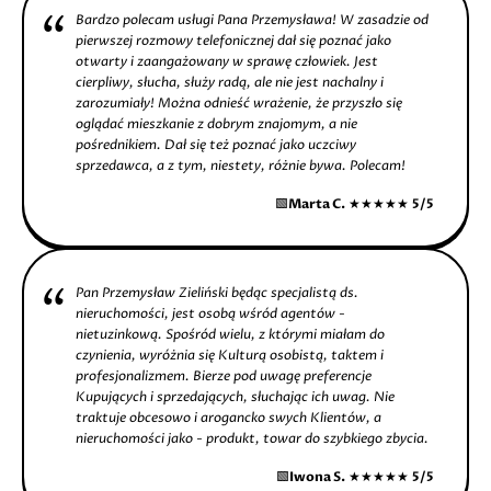
Bardzo polecam usługi Pana Przemysława! W zasadzie od
pierwszej rozmowy telefonicznej dał się poznać jako
otwarty i zaangażowany w sprawę człowiek. Jest
cierpliwy, słucha, służy radą, ale nie jest nachalny i
zarozumiały! Można odnieść wrażenie, że przyszło się
oglądać mieszkanie z dobrym znajomym, a nie
pośrednikiem. Dał się też poznać jako uczciwy
sprzedawca, a z tym, niestety, różnie bywa. Polecam!
🟩
Marta C.
★★★★★
5/5
Pan Przemysław Zieliński będąc specjalistą ds.
nieruchomości, jest osobą wśród agentów -
nietuzinkową. Spośród wielu, z którymi miałam do
czynienia, wyróżnia się Kulturą osobistą, taktem i
profesjonalizmem. Bierze pod uwagę preferencje
Kupujących i sprzedających, słuchając ich uwag. Nie
traktuje obcesowo i arogancko swych Klientów, a
nieruchomości jako - produkt, towar do szybkiego zbycia.
🟩
Iwona S.
★★★★★
5/5