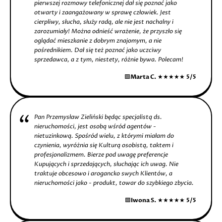
pierwszej rozmowy telefonicznej dał się poznać jako
otwarty i zaangażowany w sprawę człowiek. Jest
cierpliwy, słucha, służy radą, ale nie jest nachalny i
zarozumiały! Można odnieść wrażenie, że przyszło się
oglądać mieszkanie z dobrym znajomym, a nie
pośrednikiem. Dał się też poznać jako uczciwy
sprzedawca, a z tym, niestety, różnie bywa. Polecam!
🟩
Marta C.
★★★★★
5/5
Pan Przemysław Zieliński będąc specjalistą ds.
nieruchomości, jest osobą wśród agentów -
nietuzinkową. Spośród wielu, z którymi miałam do
czynienia, wyróżnia się Kulturą osobistą, taktem i
profesjonalizmem. Bierze pod uwagę preferencje
Kupujących i sprzedających, słuchając ich uwag. Nie
traktuje obcesowo i arogancko swych Klientów, a
nieruchomości jako - produkt, towar do szybkiego zbycia.
🟩
Iwona S.
★★★★★
5/5