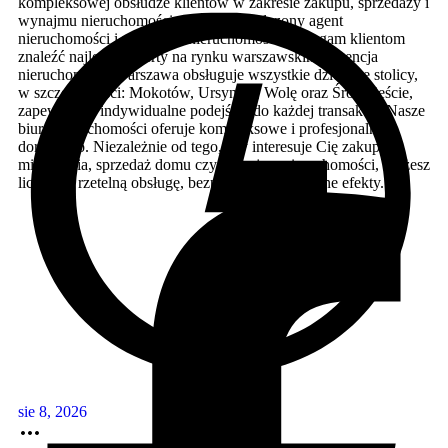
kompleksowej obsłudze klientów w zakresie zakupu, sprzedaży i
wynajmu nieruchomości. Jako doświadczony agent
nieruchomości i pośrednik nieruchomości pomagam klientom
znaleźć najlepsze oferty na rynku warszawskim. Agencja
nieruchomości Warszawa obsługuje wszystkie dzielnice stolicy,
w szczególności: Mokotów, Ursynów, Wolę oraz Śródmieście,
zapewniając indywidualne podejście do każdej transakcji. Nasze
biuro nieruchomości oferuje kompleksowe i profesjonalne
doradztwo. Niezależnie od tego, czy interesuje Cię zakup
mieszkania, sprzedaż domu czy wynajem nieruchomości, możesz
liczyć na rzetelną obsługę, bezpieczeństwo i realne efekty.
sie 8, 2026