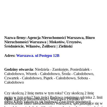
Nazwa firmy: Agencja Nieruchomości Warszawa, Biuro
Nieruchomości Warszawa | Mokotów, Ursynów,
Śródmieście, Wilanów, Żoliborz | Zieliński
Adres
:
Warszawa. ul Postępu 12B
Godziny otwarcia
: Niedziela - Zamknięte, Poniedziałek -
Całodobowo, Wtorek - Całodobowo, Środa - Całodobowo,
Czwartek - Całodobowo, Piątek - Całodobowo, Sobota -
Całodobowo
Czy skończą 2 linię metra w tym roku? Czy skończą 2 linię
metra w tym roku? Spis treści Budowa ostatniego odcinka 2. linii
Opis:
Agencja nieruchomości Warszawa Zieliński to
metra Kiedy zakończy się budowa? Znaczenie inwestycji
nowoczesne biuro nieruchomości Warszawa, specjalizujące się w