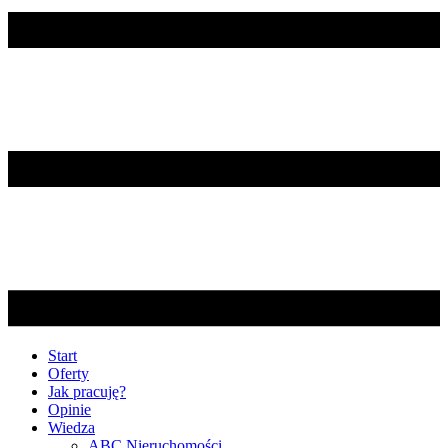
Start
Oferty
Jak pracuję?
Opinie
Wiedza
ABC Nieruchomości