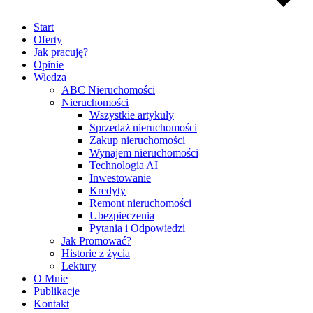
Start
Oferty
Jak pracuję?
Opinie
Wiedza
ABC Nieruchomości
Nieruchomości
Wszystkie artykuły
Sprzedaż nieruchomości
Zakup nieruchomości
Wynajem nieruchomości
Technologia AI
Inwestowanie
Kredyty
Remont nieruchomości
Ubezpieczenia
Pytania i Odpowiedzi
Jak Promować?
Historie z życia
Lektury
O Mnie
Publikacje
Kontakt