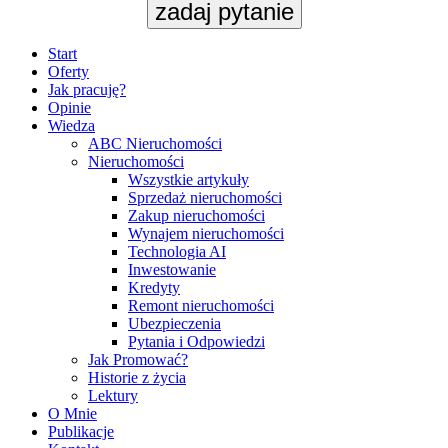
zadaj pytanie
Start
Oferty
Jak pracuję?
Opinie
Wiedza
ABC Nieruchomości
Nieruchomości
Wszystkie artykuły
Sprzedaż nieruchomości
Zakup nieruchomości
Wynajem nieruchomości
Technologia AI
Inwestowanie
Kredyty
Remont nieruchomości
Ubezpieczenia
Pytania i Odpowiedzi
Jak Promować?
Historie z życia
Lektury
O Mnie
Publikacje