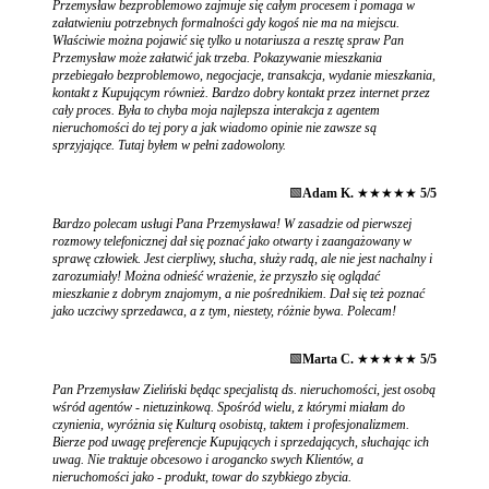
Przemysław bezproblemowo zajmuje się całym procesem i pomaga w
załatwieniu potrzebnych formalności gdy kogoś nie ma na miejscu.
Właściwie można pojawić się tylko u notariusza a resztę spraw Pan
Przemysław może załatwić jak trzeba. Pokazywanie mieszkania
przebiegało bezproblemowo, negocjacje, transakcja, wydanie mieszkania,
kontakt z Kupującym również. Bardzo dobry kontakt przez internet przez
cały proces. Była to chyba moja najlepsza interakcja z agentem
nieruchomości do tej pory a jak wiadomo opinie nie zawsze są
sprzyjające. Tutaj byłem w pełni zadowolony.
🟩
Adam K.
★★★★★
5/5
Bardzo polecam usługi Pana Przemysława! W zasadzie od pierwszej
rozmowy telefonicznej dał się poznać jako otwarty i zaangażowany w
sprawę człowiek. Jest cierpliwy, słucha, służy radą, ale nie jest nachalny i
zarozumiały! Można odnieść wrażenie, że przyszło się oglądać
mieszkanie z dobrym znajomym, a nie pośrednikiem. Dał się też poznać
jako uczciwy sprzedawca, a z tym, niestety, różnie bywa. Polecam!
🟩
Marta C.
★★★★★
5/5
Pan Przemysław Zieliński będąc specjalistą ds. nieruchomości, jest osobą
wśród agentów - nietuzinkową. Spośród wielu, z którymi miałam do
czynienia, wyróżnia się Kulturą osobistą, taktem i profesjonalizmem.
Bierze pod uwagę preferencje Kupujących i sprzedających, słuchając ich
uwag. Nie traktuje obcesowo i arogancko swych Klientów, a
nieruchomości jako - produkt, towar do szybkiego zbycia.