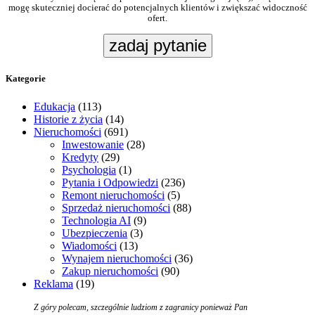
mogę skuteczniej docierać do potencjalnych klientów i zwiększać widoczność
ofert.
zadaj pytanie
Kategorie
Edukacja
(113)
Historie z życia
(14)
Nieruchomości
(691)
Inwestowanie
(28)
Kredyty
(29)
Psychologia
(1)
Pytania i Odpowiedzi
(236)
Remont nieruchomości
(5)
Sprzedaż nieruchomości
(88)
Technologia AI
(9)
Ubezpieczenia
(3)
Wiadomości
(13)
Wynajem nieruchomości
(36)
Zakup nieruchomości
(90)
Reklama
(19)
Z góry polecam, szczególnie ludziom z zagranicy ponieważ Pan