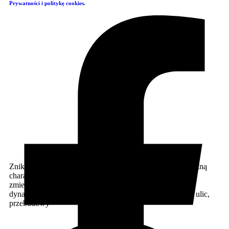
Prywatności i politykę cookies
.
Znikną charakterystyczne wiaty przy metrze Centrum Znikną
charakterystyczne wiaty przy metrze Centrum. Warszawa
zmienia swój symbol lat 90. Warszawa od lat bardzo
dynamicznie się zmienia. Nowe wieżowce, modernizacje ulic,
przebudowy