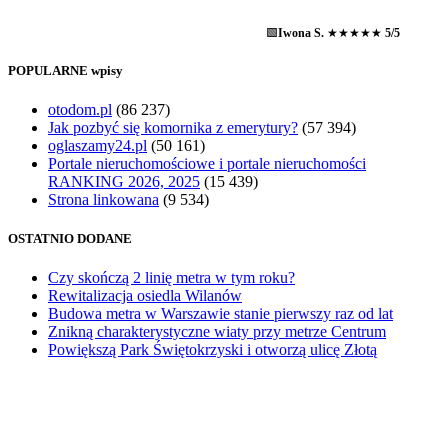
🟩
Iwona S.
★★★★★
5/5
POPULARNE wpisy
otodom.pl
(86 237)
Jak pozbyć się komornika z emerytury?
(57 394)
oglaszamy24.pl
(50 161)
Portale nieruchomościowe i portale nieruchomości
RANKING 2026, 2025
(15 439)
Strona linkowana
(9 534)
OSTATNIO DODANE
Czy skończą 2 linię metra w tym roku?
Rewitalizacja osiedla Wilanów
Budowa metra w Warszawie stanie pierwszy raz od lat
Znikną charakterystyczne wiaty przy metrze Centrum
Powiększą Park Świętokrzyski i otworzą ulicę Złotą