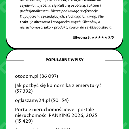
nietuzinkową. Spośród wielu, z którymi miałam do
czynienia, wyróżnia się Kulturą osobistą, taktem i
profesjonalizmem. Bierze pod uwagę preferencje
Kupujących i sprzedających, słuchając ich uwag. Nie
traktuje obcesowo i arogancko swych Klientów, a
nieruchomości jako - produkt, towar do szybkiego zbycia.
🟩
Iwona S.
★★★★★
5/5
POPULARNE WPISY
otodom.pl
(86 097)
Jak pozbyć się komornika z emerytury?
(57 392)
oglaszamy24.pl
(50 154)
Portale nieruchomościowe i portale
nieruchomości RANKING 2026, 2025
(15 429)