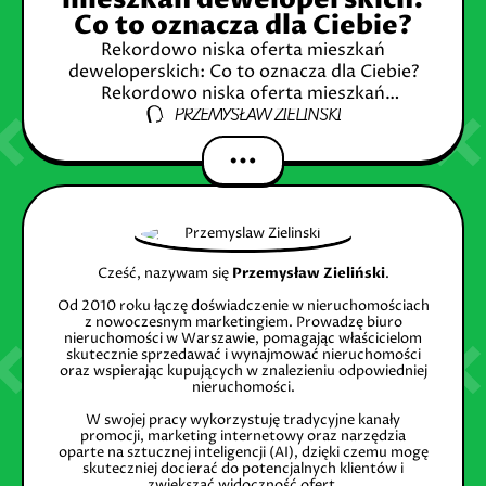
mieszkań deweloperskich:
Co to oznacza dla Ciebie?
Rekordowo niska oferta mieszkań
deweloperskich: Co to oznacza dla Ciebie?
Rekordowo niska oferta mieszkań
PRZEMYSŁAW ZIELIŃSKI
deweloperskich: Co to oznacza dla Ciebie?
Krótka historia rynku nieruchomości w
Polsce Czynniki wpływające na spadek
Cześć, nazywam się
Przemysław Zieliński
.
Od 2010 roku łączę doświadczenie w nieruchomościach
z nowoczesnym marketingiem. Prowadzę biuro
nieruchomości w Warszawie, pomagając właścicielom
skutecznie sprzedawać i wynajmować nieruchomości
oraz wspierając kupujących w znalezieniu odpowiedniej
nieruchomości.
W swojej pracy wykorzystuję tradycyjne kanały
promocji, marketing internetowy oraz narzędzia
oparte na sztucznej inteligencji (AI), dzięki czemu mogę
skuteczniej docierać do potencjalnych klientów i
zwiększać widoczność ofert.