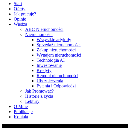
Start
Oferty
Jak pracuję?
Opinie
Wiedza
ABC Nieruchomości
Nieruchomości
Wszystkie artykuły
Sprzedaż nieruchomości
Zakup nieruchomości
Wynajem nieruchomości
Technologia AI
Inwestowanie
Kredyty
Remont nieruchomości
Ubezpieczenia
Pytania i Odpowiedzi
Jak Promować?
Historie z życia
Lektury
O Mnie
Publikacje
Kontakt